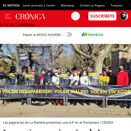
ES NOTICIA:
Junts acorrala a Comín
Wallapop
Crimen La Pegaso
Tracjusa
H
Leer en Castellano
Pásate al MODO AHORRO
Las pajarerías de La Rambla presentan una ILP en el Parlament / CEDIDA