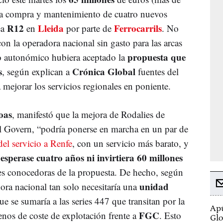
la compra y mantenimiento de cuatro nuevos
R12
Lleida
Ferrocarrils
ea
en
por parte de
. No
con la operadora nacional sin gasto para las arcas
propuesta que
vo autonómico hubiera aceptado la
s
Crónica Global
, según explican a
fuentes del
 mejorar los servicios regionales en poniente.
oas
, manifestó que la mejora de Rodalies de
l Govern, “podría ponerse en marcha en un par de
del servicio a Renfe
, con un servicio más barato, y
 esperase cuatro años ni invirtiera 60 millones
tes conocedoras de la propuesta. De hecho, según
unidad
ora nacional tan solo necesitaría una
ue se sumaría a las series 447 que transitan por la
Apú
FGC
os de coste de explotación frente a
. Esto
Glo