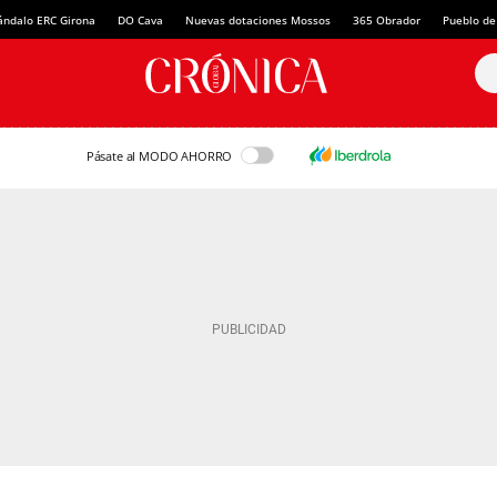
ándalo ERC Girona
DO Cava
Nuevas dotaciones Mossos
365 Obrador
Pueblo de
Pásate al MODO AHORRO