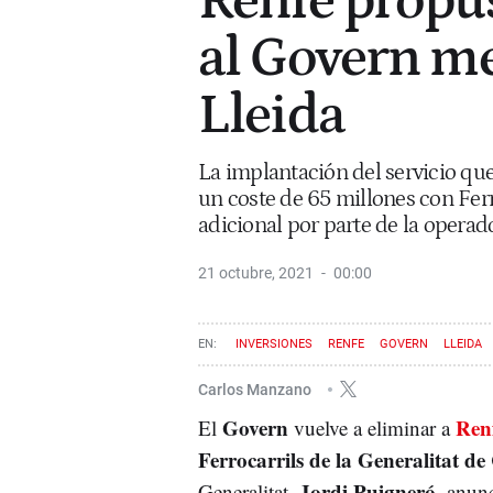
Renfe propu
al Govern me
Lleida
La implantación del servicio que
un coste de 65 millones con Ferr
adicional por parte de la operad
21 octubre, 2021
00:00
INVERSIONES
RENFE
GOVERN
LLEIDA
Carlos Manzano
Govern
Ren
El
vuelve a eliminar a
Ferrocarrils de la Generalitat d
Jordi Puigneró
Generalitat,
, anun