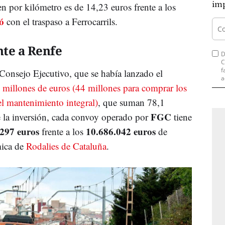
imp
en por kilómetro es de 14,23 euros frente a los
ó
con el traspaso a Ferrocarrils.
nte a Renfe
D
C
f
l Consejo Ejecutivo, que se había lanzado el
a
5 millones de euros (44 millones para comprar los
el mantenimiento integral)
, que suman 78,1
FGC
e la inversión, cada convoy operado por
tiene
297 euros
10.686.042 euros
frente a los
de
mica de
Rodalies de Cataluña
.