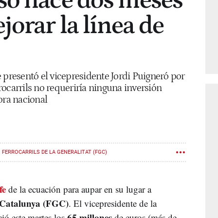
so hace dos meses
jorar la línea de
 presentó el vicepresidente Jordi Puigneró por
ocarrils no requeriría ninguna inversión
ora nacional
FERROCARRILS DE LA GENERALITAT (FGC)
fe
de la ecuación para aupar en su lugar a
e Catalunya (FGC)
. El vicepresidente de la
65 millones
ció este martes los
de euros (más de