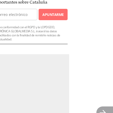
ortantes sobre Cataluña
APUNTARME
e conformidad con el RGPD y la LOPDGDD,
RÓNICA GLOBALMEDIA S.L. tratará los datos
acilitados con la finalidad de remitirle noticias de
ctualidad.