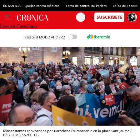
ES NOTICIA:
Quejas contra médicos
Toma de control de Parlem
Caída de Tecnotr
Leer en Castellano
Pásate al MODO AHORRO
Manifestantes convocados por Barcelona És Imparable en la plaza Sant Jaume /
PABLO MIRANZO - CG