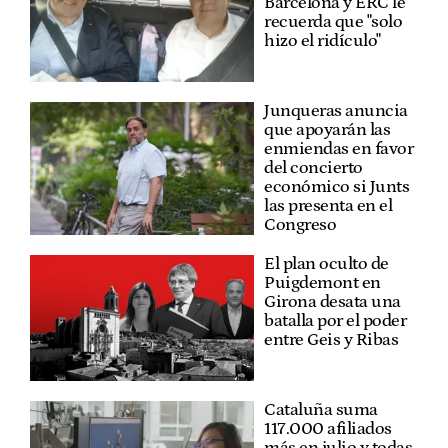
Barcelona y ERC le
recuerda que "solo
hizo el ridículo"
Junqueras anuncia
que apoyarán las
enmiendas en favor
del concierto
económico si Junts
las presenta en el
Congreso
El plan oculto de
Puigdemont en
Girona desata una
batalla por el poder
entre Geis y Ribas
Cataluña suma
117.000 afiliados
más en julio y todas