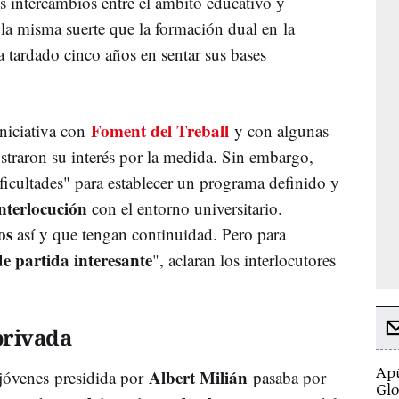
os intercambios entre el ámbito educativo y
 la misma suerte que la formación dual en la
a tardado cinco años en sentar sus bases
Foment del Treball
iniciativa con
y con algunas
traron su interés por la medida. Sin embargo,
dificultades" para establecer un programa definido y
nterlocución
con el entorno universitario.
os
así y que tengan continuidad. Pero para
e partida interesante
", aclaran los interlocutores
privada
Apú
Albert Milián
 jóvenes presidida por
pasaba por
Glo