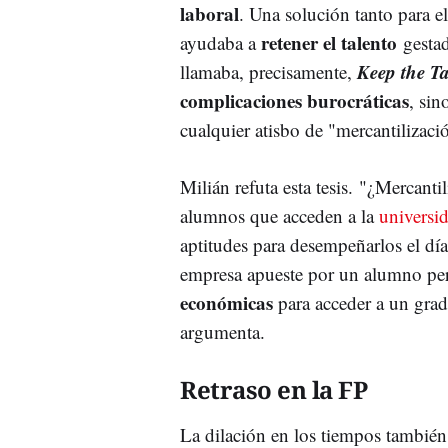
laboral
. Una solución tanto para e
retener el talento
ayudaba a
gestad
Keep the Ta
llamaba, precisamente,
complicaciones burocráticas
, si
cualquier atisbo de "mercantilizac
Milián refuta esta tesis. "¿Mercanti
alumnos que acceden a la
universi
aptitudes para desempeñarlos el d
empresa apueste por un alumno pe
económicas
para acceder a un gra
argumenta.
Retraso en la FP
La dilación en los tiempos también