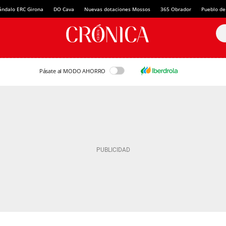
ándalo ERC Girona
DO Cava
Nuevas dotaciones Mossos
365 Obrador
Pueblo de
Pásate al MODO AHORRO