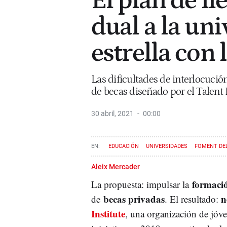
El plan de ll
dual a la uni
estrella con 
Las dificultades de interlocuci
de becas diseñado por el Talent 
30 abril, 2021
00:00
EDUCACIÓN
UNIVERSIDADES
FOMENT DE
Aleix Mercader
formaci
La propuesta: impulsar la
bec
as privadas
n
de
. El resultado:
Institute
, una organización de jóve