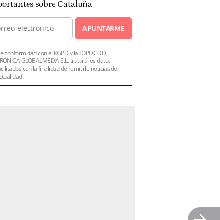
ortantes sobre Cataluña
APUNTARME
e conformidad con el RGPD y la LOPDGDD,
RÓNICA GLOBALMEDIA S.L. tratará los datos
acilitados con la finalidad de remitirle noticias de
ctualidad.