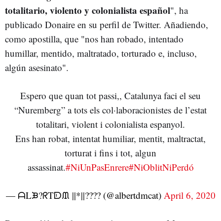
totalitario, violento y colonialista español
", ha
publicado Donaire en su perfil de Twitter. Añadiendo,
como apostilla, que "nos han robado, intentado
humillar, mentido, maltratado, torturado e, incluso,
algún asesinato".
Espero que quan tot passi,, Catalunya faci el seu
“Nuremberg” a tots els col·laboracionistes de l’estat
totalitari, violent i colonialista espanyol.
Ens han robat, intentat humiliar, mentit, maltractat,
torturat i fins i tot, algun
assassinat.
#NiUnPasEnrere
#NiOblitNiPerdó
— ᗩLᙖ?ᖇTᗟᙢ ||*||???️‍? (@albertdmcat)
April 6, 2020