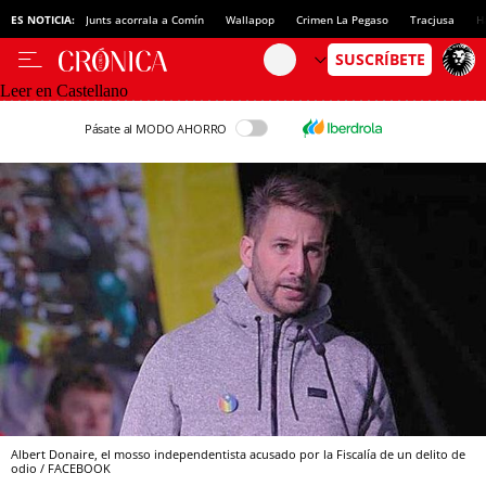
ES NOTICIA:
Junts acorrala a Comín
Wallapop
Crimen La Pegaso
Tracjusa
H
Leer en Castellano
Pásate al MODO AHORRO
Albert Donaire, el mosso independentista acusado por la Fiscalía de un delito de
odio / FACEBOOK