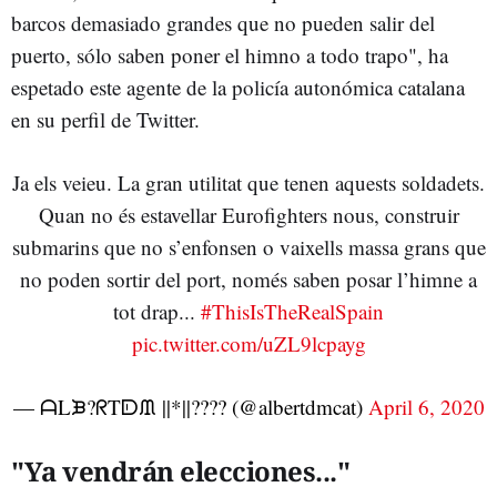
barcos demasiado grandes que no pueden salir del
puerto, sólo saben poner el himno a todo trapo", ha
espetado este agente de la policía autonómica catalana
en su perfil de Twitter.
Ja els veieu. La gran utilitat que tenen aquests soldadets.
Quan no és estavellar Eurofighters nous, construir
submarins que no s’enfonsen o vaixells massa grans que
no poden sortir del port, només saben posar l’himne a
tot drap...
#ThisIsTheRealSpain
pic.twitter.com/uZL9lcpayg
— ᗩLᙖ?ᖇTᗟᙢ ||*||???️‍? (@albertdmcat)
April 6, 2020
"Ya vendrán elecciones..."