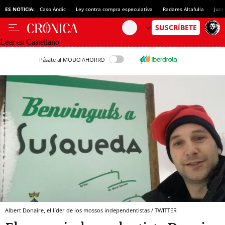
ES NOTICIA:
Caso Andic
Ley contra compra especulativa
Radares Altafulla
Junt
Leer en Castellano
Pásate al MODO AHORRO
Albert Donaire, el líder de los mossos independentistas / TWITTER