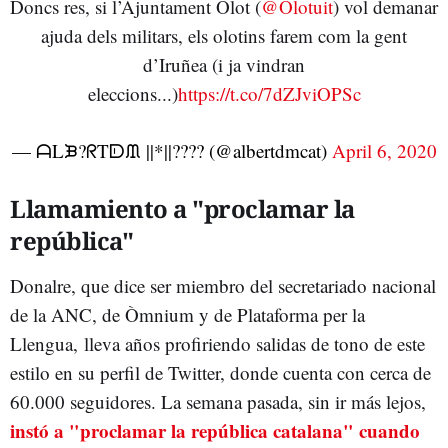
Doncs res, si l’Ajuntament Olot (
@Olotuit
) vol demanar
ajuda dels militars, els olotins farem com la gent
d’Iruñea (i ja vindran
eleccions...)
https://t.co/7dZJviOPSc
— ᗩLᙖ?ᖇTᗟᙢ ||*||???️‍? (@albertdmcat)
April 6, 2020
Llamamiento a "proclamar la
república"
Donalre, que dice ser miembro del secretariado nacional
de la ANC, de Òmnium y de Plataforma per la
Llengua, lleva años profiriendo salidas de tono de este
estilo en su perfil de Twitter, donde cuenta con cerca de
60.000 seguidores. La semana pasada, sin ir más lejos,
instó a "proclamar la república catalana" cuando