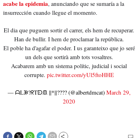
acabe la epidemia
, anunciando que se sumaría a la
insurrección cuando llegue el momento.
El dia que puguem sortir el carrer, els hem de recuperar.
Han de bullir. I hem de proclamar la república.
El poble ha d'agafar el poder. I us garanteixo que jo seré
un dels que sortirà amb tots vosaltres.
Acabarem amb un sistema polític, judicial i social
corrupte.
pic.twitter.com/yUl5ftoHHE
— ᗩLᙖ?ᖇTᗟᙢ ||*||???️‍? (@albertdmcat)
March 29,
2020