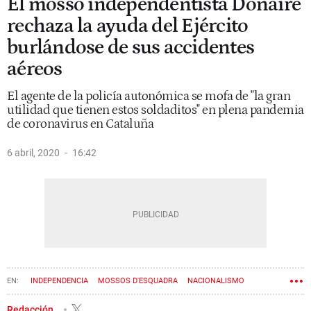
El mosso independentista Donaire
rechaza la ayuda del Ejército
burlándose de sus accidentes
aéreos
El agente de la policía autonómica se mofa de "la gran
utilidad que tienen estos soldaditos" en plena pandemia
de coronavirus en Cataluña
6 abril, 2020
16:42
INDEPENDENCIA
MOSSOS D'ESQUADRA
NACIONALISMO
EJÉRCITO
PROCÉS
CORONAVIRUS
Redacción