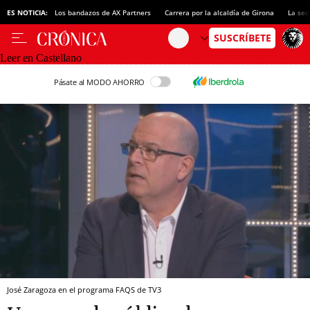
ES NOTICIA:
Los bandazos de AX Partners
Carrera por la alcaldía de Girona
La sec
Leer en Castellano
Pásate al MODO AHORRO
José Zaragoza en el programa FAQS de TV3