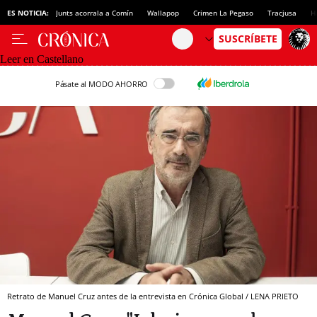
ES NOTICIA:
Junts acorrala a Comín
Wallapop
Crimen La Pegaso
Tracjusa
H
Leer en Castellano
Pásate al MODO AHORRO
Retrato de Manuel Cruz antes de la entrevista en Crónica Global / LENA PRIETO