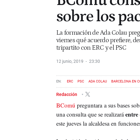
BComú consu
sobre los pa
La formación de Ada Colau pregu
viernes qué acuerdo prefiere, d
tripartito con ERC y el PSC
12 junio, 2019
23:30
ERC
PSC
ADA COLAU
BARCELONA EN 
Redacción
BComú
preguntara a sus bases sobr
entre 
una consulta que se realizará
este jueves la alcaldesa en funcione