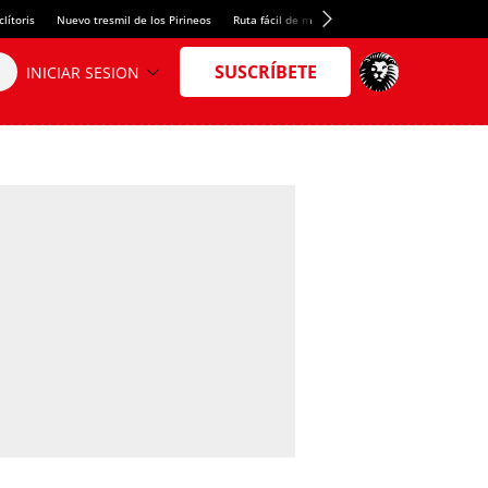
lítoris
Nuevo tresmil de los Pirineos
Ruta fácil de montaña
El arroz más meloso