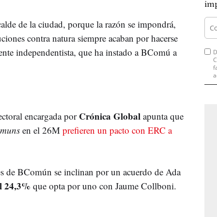
imp
calde de la ciudad, porque la razón se impondrá,
uciones contra natura siempre acaban por hacerse
igente independentista, que ha instado a BComú a
D
C
f
a
Crónica Global
ectoral encargada por
apunta que
omuns
en el 26M
prefieren un pacto con ERC a
es de BComún se inclinan por un acuerdo de Ada
l 24,3%
que opta por uno con Jaume Collboni.