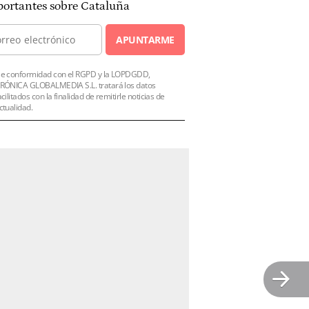
ortantes sobre Cataluña
APUNTARME
e conformidad con el RGPD y la LOPDGDD,
RÓNICA GLOBALMEDIA S.L. tratará los datos
acilitados con la finalidad de remitirle noticias de
ctualidad.