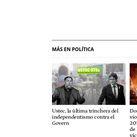
MÁS EN POLÍTICA
Ustec, la última trinchera del
Dos
independentismo contra el
vio
Govern
201
de 
víc