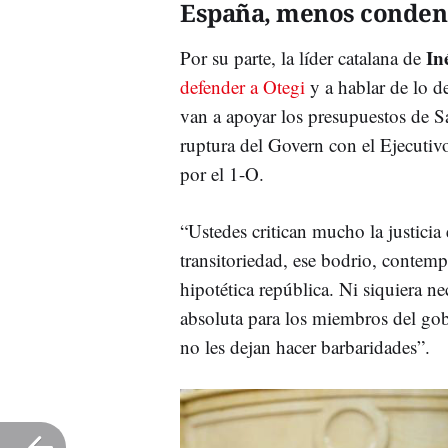
España, menos condena
In
Por su parte, la líder catalana de
defender a Otegi
y a hablar de lo 
van a apoyar los presupuestos de Sá
ruptura del Govern con el Ejecutivo
por el 1-O.
“Ustedes critican mucho la justicia
transitoriedad, ese bodrio, contemp
hipotética república. Ni siquiera n
absoluta para los miembros del go
no les dejan hacer barbaridades”.