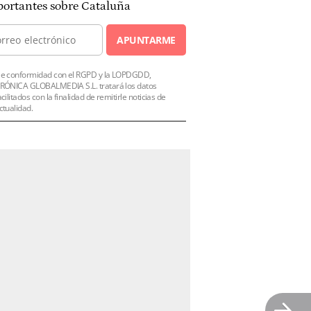
ortantes sobre Cataluña
APUNTARME
e conformidad con el RGPD y la LOPDGDD,
RÓNICA GLOBALMEDIA S.L. tratará los datos
acilitados con la finalidad de remitirle noticias de
ctualidad.