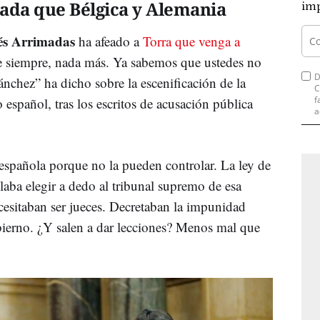
da que Bélgica y Alemania
imp
és Arrimadas
ha afeado a
Torra que venga a
de siempre, nada más. Ya sabemos que ustedes no
D
nchez” ha dicho sobre la escenificación de la
C
f
 español, tras los escritos de acusación pública
a
 española porque no la pueden controlar. La ley de
laba elegir a dedo al tribunal supremo de esa
ecesitaban ser jueces. Decretaban la impunidad
bierno. ¿Y salen a dar lecciones? Menos mal que