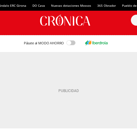
ándalo ERC Girona
DO Cava
Nuevas dotaciones Mossos
365 Obrador
Pueblo de
Pásate al MODO AHORRO