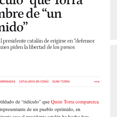
ículo” que Torra
mbre de “un
mido”
 presidente catalán de erigirse en “defensor
nes piden la libertad de los presos
 ARRIMADAS
CATALUNYA EN COMÚ
QUIM TORRA
 tildado de “ridículo” que
Quim Torra comparezca
 representante de un pueblo oprimido, en
dinaria que el presidente catalán ha hecho hoy.