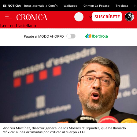
ES NOTICIA:
Junts acorrala a Comín
Wallapop
Crimen La Pegaso
Tracjusa
H
Leer en Castellano
Pásate al MODO AHORRO
Andreu Martínez, director general de los Mossos d'Esquadra, que ha llamado
"tóxica" a Inés Arrimadas por criticar al cuerpo / EFE