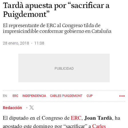
Tardà apuesta por “sacrificar a
Puigdemont”
El representante de ERC al Congreso tilda de
impresicindible conformar gobierno en Cataluña
28 enero, 2018
11:08
ERC
INDEPENDENCIA
CARLES PUIGDEMONT
CUP
INVESTIDURA
JOAN TARDÀ
GOVERN
JUNTS PER CATALUNYA
Redacción
Joan Tardà
El diputado en el Congreso de
ERC
,
, ha
apostado este domingo por “sacrificar” a
Carles