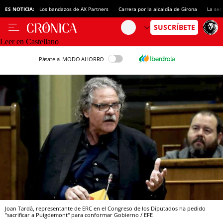
ES NOTICIA:
Los bandazos de AX Partners
Carrera por la alcaldía de Girona
La sec
Leer en Castellano
Pásate al MODO AHORRO
Joan Tardà, representante de ERC en el Congreso de los Diputados ha pedido
"sacrificar a Puigdemont" para conformar Gobierno / EFE