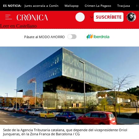
ES NOTICIA:
Junts acorrala a Comín
Wallapop
Crimen La Pegaso
Tracjusa
H
Leer en Castellano
Pásate al MODO AHORRO
Sede de la Agencia Tributaria catalana, que depende del vicepresidente Oriol
Junqueras, en la Zona Franca de Barcelona / CG