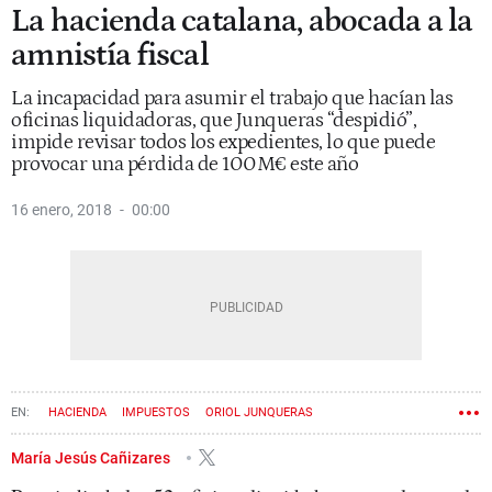
La hacienda catalana, abocada a la
amnistía fiscal
La incapacidad para asumir el trabajo que hacían las
oficinas liquidadoras, que Junqueras “despidió”,
impide revisar todos los expedientes, lo que puede
provocar una pérdida de 100M€ este año
16 enero, 2018
00:00
HACIENDA
IMPUESTOS
ORIOL JUNQUERAS
IMPUESTO DE SUCESIONES
FRAUDE FISCAL
María Jesús Cañizares
AGÈNCIA TRIBUTÀRIA DE CATALUNYA