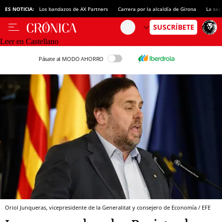
ES NOTICIA:
Los bandazos de AX Partners
Carrera por la alcaldía de Girona
La sec
Leer en Castellano
Pásate al MODO AHORRO
Oriol Junqueras, vicepresidente de la Generalitat y consejero de Economía / EFE