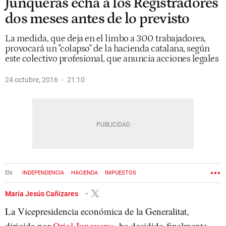
Junqueras echa a los Registradores
dos meses antes de lo previsto
La medida, que deja en el limbo a 300 trabajadores,
provocará un "colapso" de la hacienda catalana, según
este colectivo profesional, que anuncia acciones legales
24 octubre, 2016
21:10
INDEPENDENCIA
HACIENDA
IMPUESTOS
GENERALITAT DE CATALUÑA
ORIOL JUNQUERAS
María Jesús Cañizares
La Vicepresidencia económica de la Generalitat,
dirigida por
Oriol Junqueras
, ha decidido finalmente