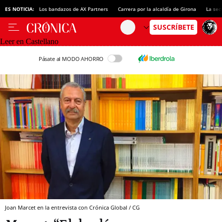
ES NOTICIA:
Los bandazos de AX Partners
Carrera por la alcaldía de Girona
La sec
Leer en Castellano
Pásate al MODO AHORRO
Joan Marcet en la entrevista con Crónica Global / CG