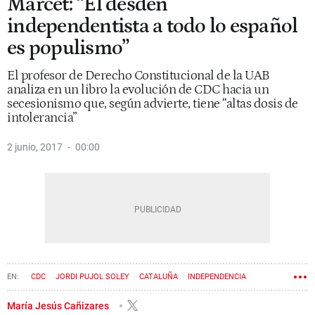
Marcet: “El desdén
independentista a todo lo español
es populismo”
El profesor de Derecho Constitucional de la UAB
analiza en un libro la evolución de CDC hacia un
secesionismo que, según advierte, tiene “altas dosis de
intolerancia”
2 junio, 2017
00:00
CDC
JORDI PUJOL SOLEY
CATALUÑA
INDEPENDENCIA
REFORMA CONSTITUCIONAL
ARTUR MAS
UNIVERSIDADES
PROCÉS
María Jesús Cañizares