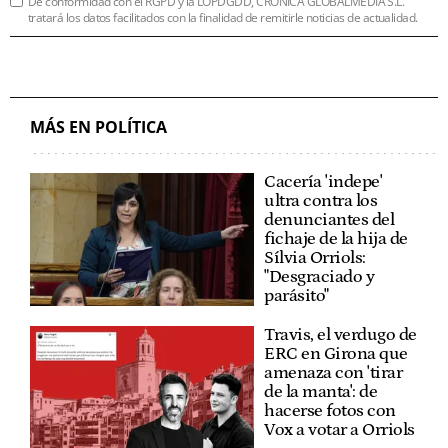
De conformidad con el RGPD y la LOPDGDD, CRÓNICA GLOBALMEDIA S.L.
tratará los datos facilitados con la finalidad de remitirle noticias de actualidad.
MÁS EN POLÍTICA
Cacería 'indepe'
ultra contra los
denunciantes del
fichaje de la hija de
Sílvia Orriols:
"Desgraciado y
parásito"
Travis, el verdugo de
ERC en Girona que
amenaza con 'tirar
de la manta': de
hacerse fotos con
Vox a votar a Orriols