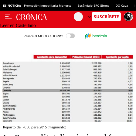
ES NOTICIA:
Promoción inmobiliaria Menorca
Escándalo ERC Girona
DO Cava
N
Leer en Castellano
Pásate al MODO AHORRO
Reparto del FCLC para 2015 (fragmento)