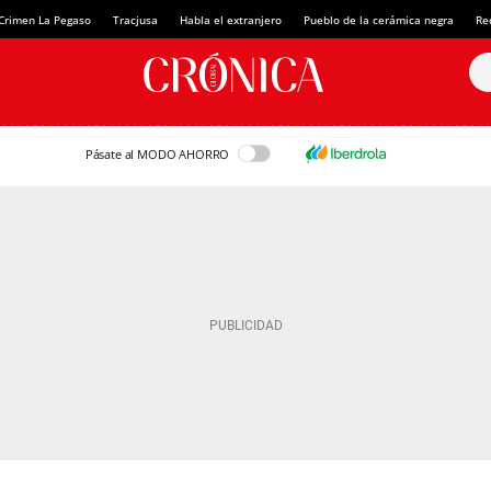
Crimen La Pegaso
Tracjusa
Habla el extranjero
Pueblo de la cerámica negra
Re
Pásate al MODO AHORRO