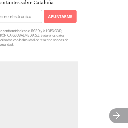
ortantes sobre Cataluña
APUNTARME
e conformidad con el RGPD y la LOPDGDD,
RÓNICA GLOBALMEDIA S.L. tratará los datos
acilitados con la finalidad de remitirle noticias de
ctualidad.