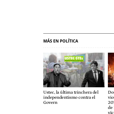
MÁS EN POLÍTICA
Ustec, la última trinchera del
Dos
independentismo contra el
vio
Govern
201
de 
víc