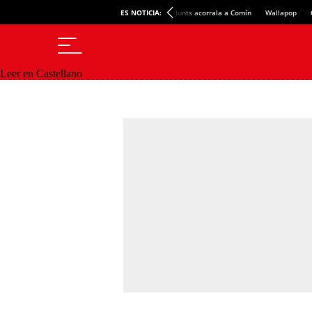
ES NOTICIA:
Junts acorrala a Comín
Wallapop
Leer en Castellano