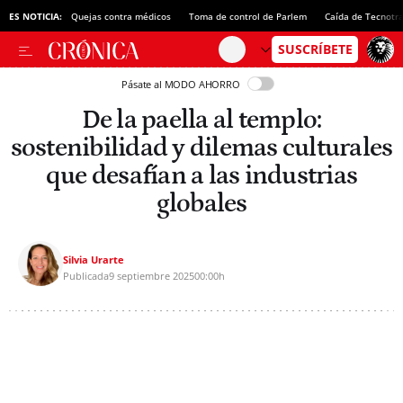
ES NOTICIA:
Quejas contra médicos
Toma de control de Parlem
Caída de Tecnotr
Pásate al MODO AHORRO
De la paella al templo:
sostenibilidad y dilemas culturales
que desafían a las industrias
globales
Silvia Urarte
Publicada
9 septiembre 2025
00:00h