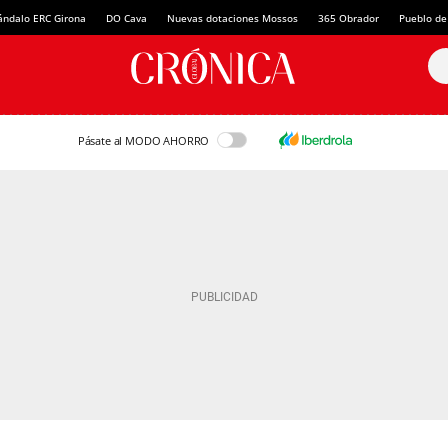
ándalo ERC Girona
DO Cava
Nuevas dotaciones Mossos
365 Obrador
Pueblo de
Pásate al MODO AHORRO