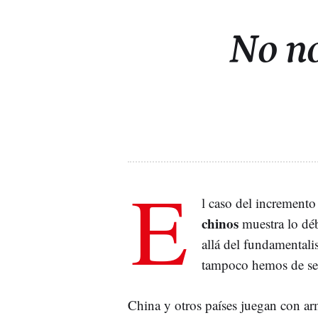
No no
E
l caso del incremento
chinos
muestra lo dé
allá del fundamentali
tampoco hemos de ser
China y otros países juegan con a