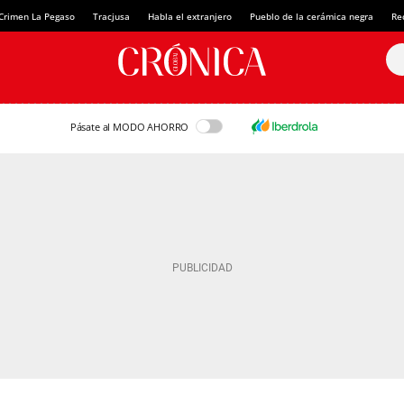
Crimen La Pegaso
Tracjusa
Habla el extranjero
Pueblo de la cerámica negra
Re
Pásate al MODO AHORRO