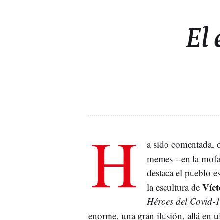
El 
H
a sido comentada, c
memes --en la mofa
destaca el pueblo e
Víct
la escultura de
Héroes del Covid-
enorme, una gran ilusión, allá en 