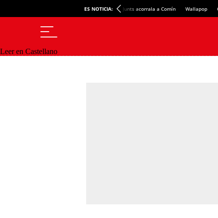
ES NOTICIA:
Junts acorrala a Comín
Wallapop
Leer en Castellano