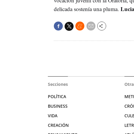
vocación juvenil con la Oratoria, q
Lucia
delicada sostenía una pluma.
Secciones
Otra
POLÍTICA
MET
BUSINESS
CRÓ
VIDA
CUL
CREACIÓN
LET