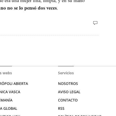
ue era una mujer fina, limpia, y en su mano
no no se lo pensó dos veces
.
s webs
Servicios
RÓPOLI ABIERTA
NOSOTROS
NICA VASCA
AVISO LEGAL
EMANÍA
CONTACTO
RA GLOBAL
RSS