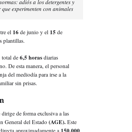
rmas: adiós a los detergentes y
ar que experimenten con animales
16
15
tre el
de junio y el
de
 plantillas.
6,5 horas
 total de
diarias
ano. De esta manera, el personal
ja del mediodía para irse a la
miliar sin prisas.
an
dirige de forma exclusiva a las
(AGE).
ión General del Estado
Este
150.000
 directa aproximadamente a