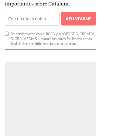
importantes sobre Cataluña
APUNTARME
De conformidad con el RGPD y la LOPDGDD, CRÓNICA
GLOBALMEDIA S.L. tratará los datos facilitados con la
finalidad de remitirle noticias de actualidad.