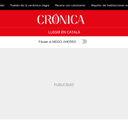
dor
Pueblo de la cerámica negra
Receta con calamares
Alquiler de habitaciones 
LLEGIR EN CATALÀ
Pásate al MODO AHORRO