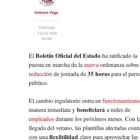
Urimare Vega
Publicada
2 junio 2026
09:00h
Boletín Oficial del Estado
El
ha ratificado la
puesta en marcha de la
nueva
ordenanza sobre 
35
horas
reducción
de jornada de
para el pers
público.
El cambio regulatorio entra en
funcionamient
beneficiará
manera inmediata y
a miles de
empleados
durante los próximos meses. Con l
llegada del verano, las plantillas afectadas cont
flexibilidad
con una
clave para aprovechar las