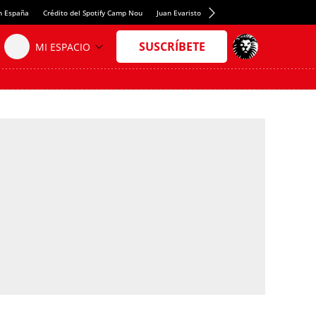
en España
Crédito del Spotify Camp Nou
Juan Evaristo Valls Boix
Playa de Tenerife 