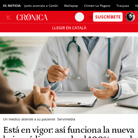
ES NOTICIA:
Junts acorrala a Comín
Wallapop
Crimen La Pegaso
Tracjusa
H
LLEGIR EN CATALÀ
Pásate al MODO AHORRO
Un medico atiende a su paciente
Servimedia
Está en vigor: así funciona la nueva