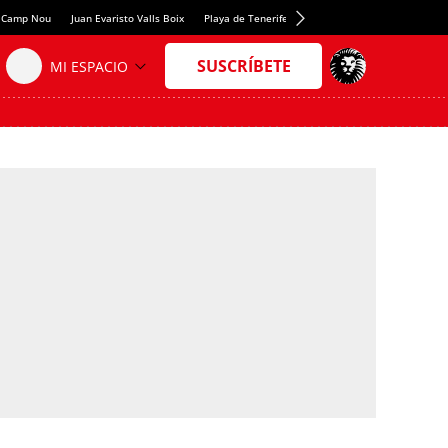
fy Camp Nou
Juan Evaristo Valls Boix
Playa de Tenerife que recomienda National Geogr