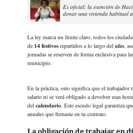
Es oficial: la exención de Hac
donar una vivienda habitual a
La ley marca un límite claro, todos los ciud
14 festivos
año
de
repartidos a lo largo del
, a
jornadas se reserven de forma exclusiva para la
municipio.
En la práctica, esto significa que el trabajador
salario ni se verá obligado a devolver esas hor
calendario
del
. Este escudo legal garantiza qu
anuales que firmaste en tu contrato.
La obligación de trabajar en d