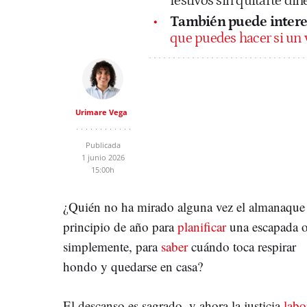
festivos sin quitarte din
También puede intere
que puedes hacer si un v
Urimare Vega
Publicada
1 junio 2026
15:00h
¿Quién no ha mirado alguna vez el almanaque
principio de año para
planificar
una escapada o
simplemente, para
saber
cuándo toca respirar
hondo y quedarse en casa?
El descanso es sagrado, y ahora la justicia
labo