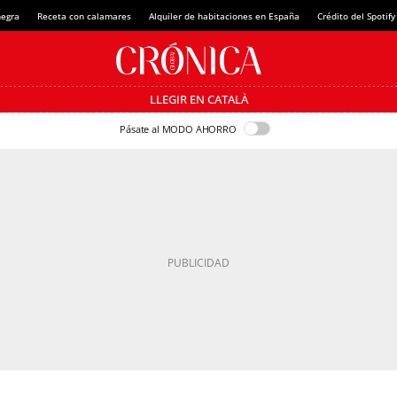
negra
Receta con calamares
Alquiler de habitaciones en España
Crédito del Spoti
LLEGIR EN CATALÀ
Pásate al MODO AHORRO