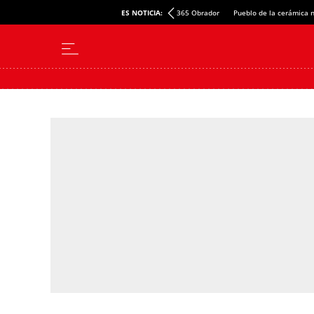
rona
DO Cava
Nuevas dotaciones Mossos
ES NOTICIA:
365 Obrador
Pueblo de la cerámica 