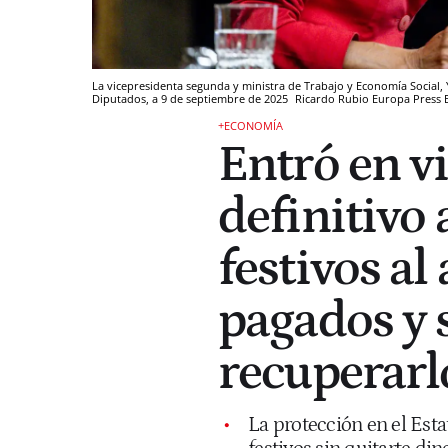
La vicepresidenta segunda y ministra de Trabajo y Economía Social, 
Diputados, a 9 de septiembre de 2025
Ricardo Rubio
Europa Press
+ECONOMÍA
Entró en vi
definitivo 
festivos al
pagados y 
recuperarl
La protección en el Esta