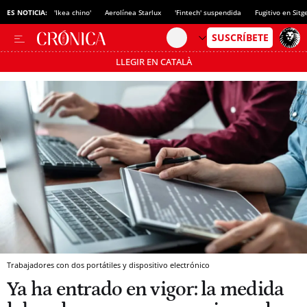
ES NOTICIA:
'Ikea chino'
Aerolínea Starlux
'Fintech' suspendida
Fugitivo en Sitg
LLEGIR EN CATALÀ
Pásate al MODO AHORRO
Trabajadores con dos portátiles y dispositivo electrónico
Ya ha entrado en vigor: la medida