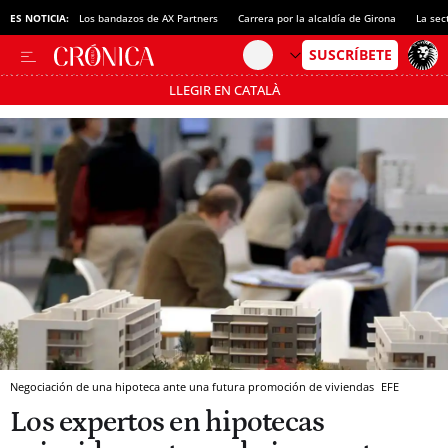
ES NOTICIA:
Los bandazos de AX Partners
Carrera por la alcaldía de Girona
La sec
LLEGIR EN CATALÀ
Pásate al MODO AHORRO
Negociación de una hipoteca ante una futura promoción de viviendas
EFE
Los expertos en hipotecas