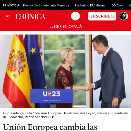
ES NOTICIA:
Promoción inmobiliaria Menorca
Escándalo ERC Girona
DO Cava
N
LLEGIR EN CATALÀ
Pásate al MODO AHORRO
La presidenta de la Comisión Europea, Ursula von der Leyen, saluda al presidente
del Gobierno, Pedro Sánchez / EP
Unión Europea cambia las