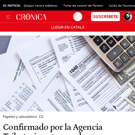
ES NOTICIA:
Quejas contra médicos
Toma de control de Parlem
Caída de Tecnotr
LLEGIR EN CATALÀ
Pásate al MODO AHORRO
Papeles y calculadora
CG
Confirmado por la Agencia