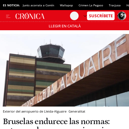
ES NOTICIA:
Junts acorrala a Comín
Wallapop
Crimen La Pegaso
Tracjusa
H
LLEGIR EN CATALÀ
Pásate al MODO AHORRO
Exterior del aeropuerto de Lleida-Alguaire
Generalitat
Bruselas endurece las normas: