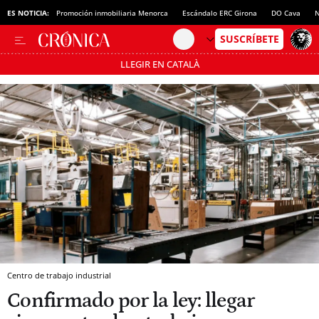
ES NOTICIA:
Promoción inmobiliaria Menorca
Escándalo ERC Girona
DO Cava
N
LLEGIR EN CATALÀ
Pásate al MODO AHORRO
Centro de trabajo industrial
Confirmado por la ley: llegar