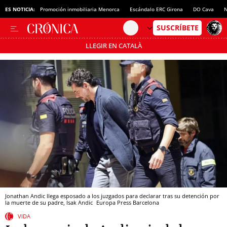
ES NOTICIA:
Promoción inmobiliaria Menorca
Escándalo ERC Girona
DO Cava
N
LLEGIR EN CATALÀ
Pásate al MODO AHORRO
Jonathan Andic llega esposado a los juzgados para declarar tras su detención por
la muerte de su padre, Isak Andic
Europa Press
Barcelona
VIDA