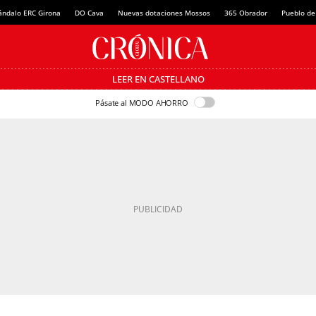
ándalo ERC Girona
DO Cava
Nuevas dotaciones Mossos
365 Obrador
Pueblo de
LEER EN CASTELLANO
Pásate al MODO AHORRO