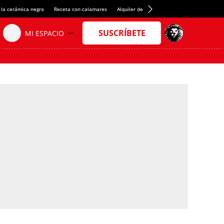
 la cerámica negra
Receta con calamares
Alquiler de habitaciones en España
Créd