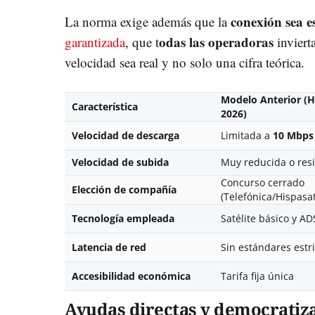
conexión sea e
La norma exige además que la
odas las operadoras
garantizada
, que t
inviert
velocidad sea real y no solo una cifra teórica.
Modelo Anterior (H
Característica
2026)
Velocidad de descarga
Limitada a
10 Mbps
Velocidad de subida
Muy reducida o res
Concurso cerrado
Elección de compañía
(Telefónica/Hispasat
Tecnología empleada
Satélite básico y AD
Latencia de red
Sin estándares estr
Accesibilidad económica
Tarifa fija única
Ayudas directas y democratiza