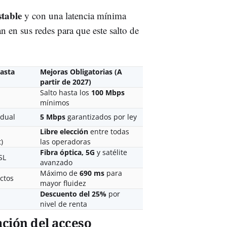
stable
y con una latencia mínima
an en sus redes para que este salto de
asta
Mejoras Obligatorias (A
partir de 2027)
Salto hasta los
100 Mbps
mínimos
idual
5 Mbps
garantizados por ley
Libre elección
entre todas
)
las operadoras
Fibra óptica, 5G
y satélite
SL
avanzado
Máximo de
690 ms
para
ictos
mayor fluidez
Descuento del 25%
por
nivel de renta
ción del acceso