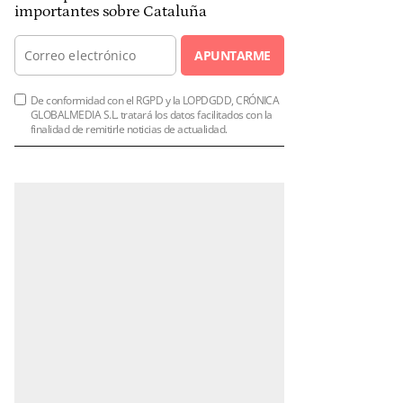
importantes sobre Cataluña
APUNTARME
De conformidad con el RGPD y la LOPDGDD, CRÓNICA
GLOBALMEDIA S.L. tratará los datos facilitados con la
finalidad de remitirle noticias de actualidad.