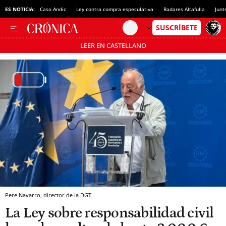
ES NOTICIA:
Caso Andic
Ley contra compra especulativa
Radares Altafulla
Junt
LEER EN CASTELLANO
Pásate al MODO AHORRO
Pere Navarro, director de la DGT
La Ley sobre responsabilidad civil