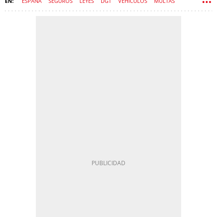
ESPAÑA
SEGUROS
LEYES
DGT
VEHÍCULOS
MULTAS