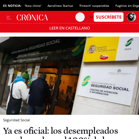
ES NOTICIA:
'Ikea chino'
Aerolínea Starlux
'Fintech' suspendida
Fugitivo en Sitg
LEER EN CASTELLANO
Pásate al MODO AHORRO
Seguridad Social
Ya es oficial: los desempleados