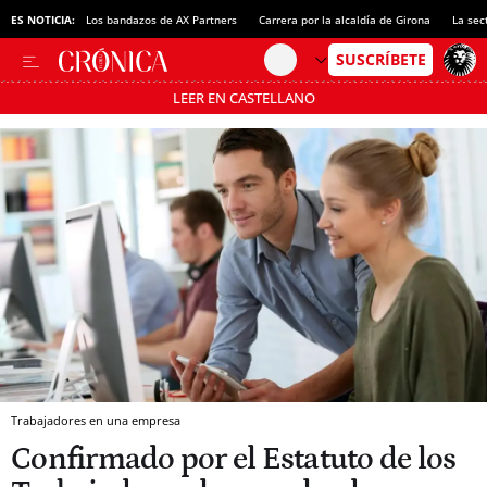
ES NOTICIA:
Los bandazos de AX Partners
Carrera por la alcaldía de Girona
La sec
LEER EN CASTELLANO
Pásate al MODO AHORRO
Trabajadores en una empresa
Confirmado por el Estatuto de los