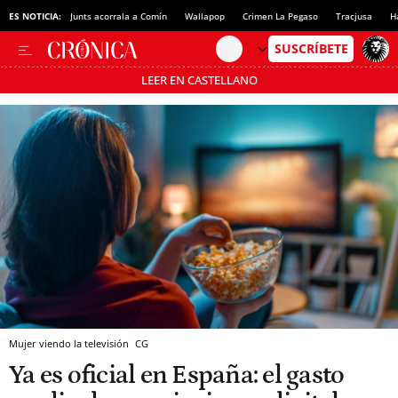
ES NOTICIA:
Junts acorrala a Comín
Wallapop
Crimen La Pegaso
Tracjusa
H
LEER EN CASTELLANO
Pásate al MODO AHORRO
Mujer viendo la televisión
CG
Ya es oficial en España: el gasto