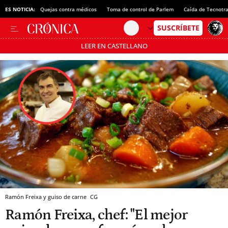
ES NOTICIA:
Quejas contra médicos
Toma de control de Parlem
Caída de Tecnotr
LEER EN CASTELLANO
Pásate al MODO AHORRO
Ramón Freixa y guiso de carne
CG
Ramón Freixa, chef: "El mejor