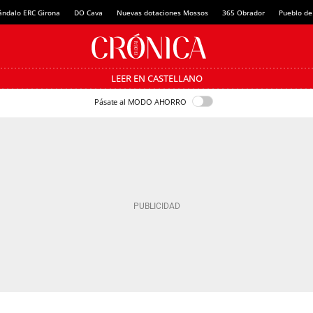
ándalo ERC Girona
DO Cava
Nuevas dotaciones Mossos
365 Obrador
Pueblo de
LEER EN CASTELLANO
Pásate al MODO AHORRO