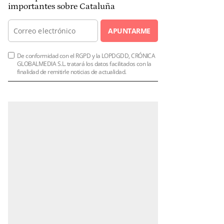
importantes sobre Cataluña
APUNTARME
De conformidad con el RGPD y la LOPDGDD, CRÓNICA
GLOBALMEDIA S.L. tratará los datos facilitados con la
finalidad de remitirle noticias de actualidad.