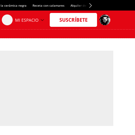
 la cerámica negra
Receta con calamares
Alquiler de habitaciones en España
Créd