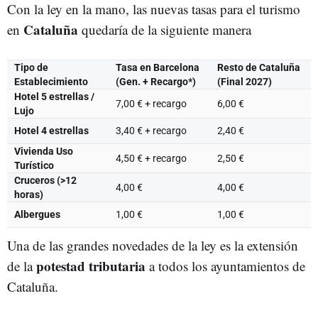
Con la ley en la mano, las nuevas tasas para el turismo
Cataluña
en
quedaría de la siguiente manera
Tipo de
Tasa en Barcelona
Resto de Cataluña
Establecimiento
(Gen. + Recargo*)
(Final 2027)
Hotel 5 estrellas /
7,00 € + recargo
6,00 €
Lujo
Hotel 4 estrellas
3,40 € + recargo
2,40 €
Vivienda Uso
4,50 € + recargo
2,50 €
Turístico
Cruceros (>12
4,00 €
4,00 €
horas)
Albergues
1,00 €
1,00 €
Una de las grandes novedades de la ley es la extensión
potestad tributaria
de la
a todos los ayuntamientos de
Cataluña.