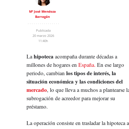
Mª José Mendoza
Barragán
Publicada
20 marzo 2026
11:40h
hipoteca
La
acompaña durante décadas a
millones de hogares en
España.
En ese largo
los tipos de interés, la
periodo, cambian
situación económica y las condiciones del
mercad
o
, lo que lleva a muchos a plantearse l
subrogación de acreedor para mejorar su
préstamo.
La operación consiste en trasladar la hipoteca a