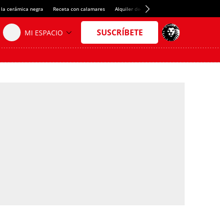
 la cerámica negra
Receta con calamares
Alquiler de habitaciones en España
Créd