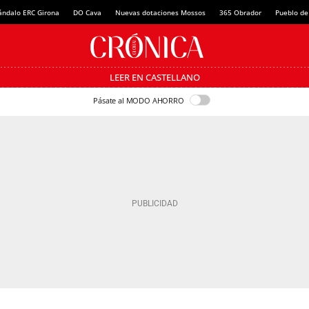
ándalo ERC Girona
DO Cava
Nuevas dotaciones Mossos
365 Obrador
Pueblo de
LEER EN CASTELLANO
Pásate al MODO AHORRO