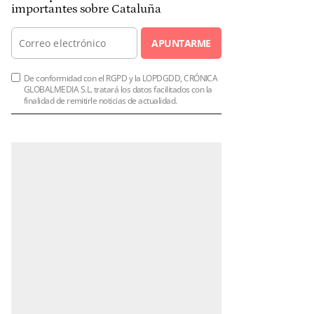
importantes sobre Cataluña
APUNTARME
De conformidad con el RGPD y la LOPDGDD, CRÓNICA
GLOBALMEDIA S.L. tratará los datos facilitados con la
finalidad de remitirle noticias de actualidad.