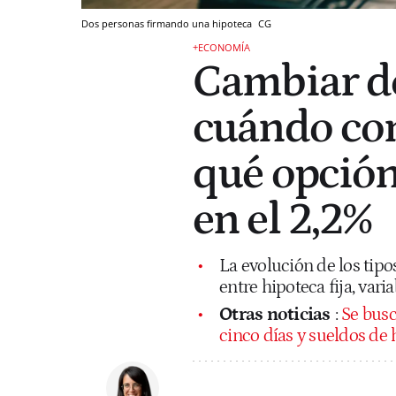
Dos personas firmando una hipoteca
CG
+ECONOMÍA
Cambiar de
cuándo con
qué opción 
en el 2,2%
La evolución de los tipo
entre hipoteca fija, vari
Otras noticias
:
Se busc
cinco días y sueldos de