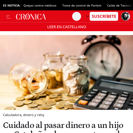
ES NOTICIA:
Quejas contra médicos
Toma de control de Parlem
Caída de Tecnotr
LEER EN CASTELLANO
Pásate al MODO AHORRO
Calculadora, dinero y reloj
Cuidado al pasar dinero a un hijo