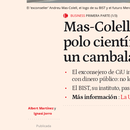
El 'exconseller' Andreu Mas-Colell, el logo de su BIST y el futuro Mer
BUSINESS
PRIMERA PARTE (1/3)
Mas-Colell
polo cientí
un cambal
El exconsejero de CiU in
con dinero público: no l
El BIST, su instituto, pa
Más información
:
La 
Albert Martínez
Ignasi Jorro
Publicada