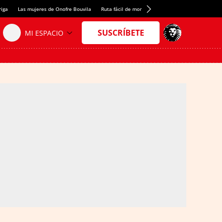
riga
Las mujeres de Onofre Bouvila
Ruta fácil de montaña
Nuevo tresmil de los Pir