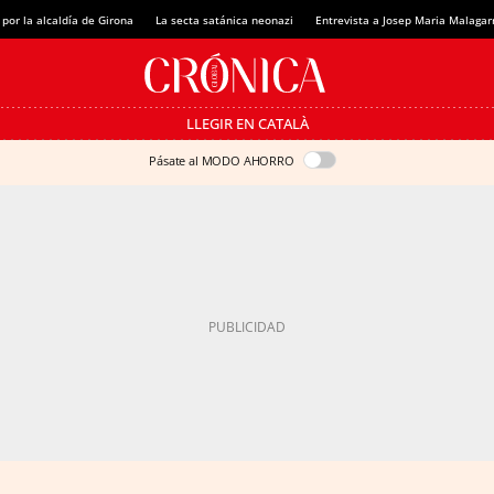
 por la alcaldía de Girona
La secta satánica neonazi
Entrevista a Josep Maria Malagar
LLEGIR EN CATALÀ
Pásate al MODO AHORRO