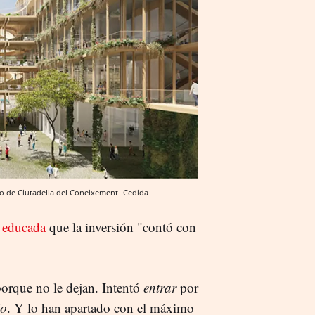
rco de Ciutadella del Coneixement
Cedida
a educada
que la inversión "contó con
orque no le dejan. Intentó
entrar
por
io
. Y lo han apartado con el máximo