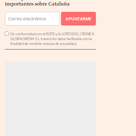
importantes sobre Cataluña
APUNTARME
De conformidad con el RGPD y la LOPDGDD, CRÓNICA
GLOBALMEDIA S.L. tratará los datos facilitados con la
finalidad de remitirle noticias de actualidad.