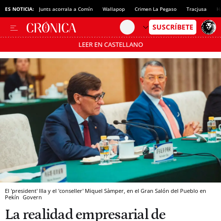
ES NOTICIA:
Junts acorrala a Comín
Wallapop
Crimen La Pegaso
Tracjusa
H
LEER EN CASTELLANO
Pásate al MODO AHORRO
El 'president' Illa y el 'conseller' Miquel Sàmper, en el Gran Salón del Pueblo en
Pekín
Govern
La realidad empresarial de