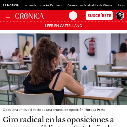
ES NOTICIA:
Los bandazos de AX Partners
Carrera por la alcaldía de Girona
La sec
LEER EN CASTELLANO
Pásate al MODO AHORRO
Opositora antes del inicio de una prueba de oposición
Europa Press
Giro radical en las oposiciones a