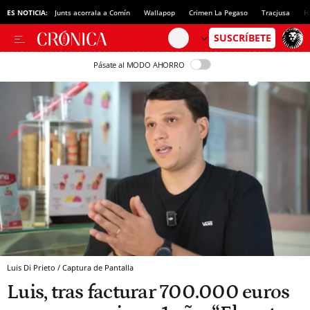
ES NOTICIA:
Junts acorrala a Comín
Wallapop
Crimen La Pegaso
Tracjusa
H
Pásate al MODO AHORRO
Luis Di Prieto / Captura de Pantalla
Luis, tras facturar 700.000 euros