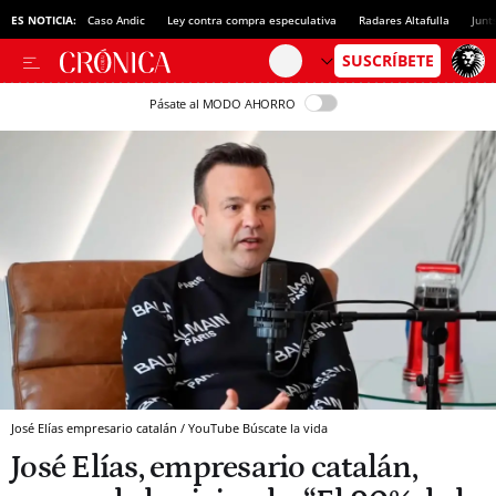
ES NOTICIA:
Caso Andic
Ley contra compra especulativa
Radares Altafulla
Junt
Pásate al MODO AHORRO
José Elías empresario catalán / YouTube Búscate la vida
José Elías, empresario catalán,