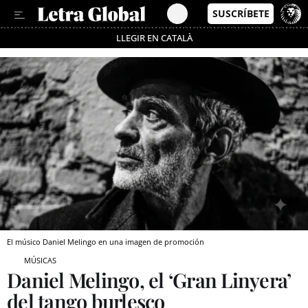
LLEGIR EN CATALÀ
Pásate al MODO AHORRO
El músico Daniel Melingo en una imagen de promoción
MÚSICAS
Daniel Melingo, el ‘Gran Linyera’
del tango burlesco