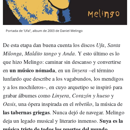
Portada de 'Ufa!', album de 2003 de Daniel Melingo
De esta etapa dan buena cuenta los discos
Ufa
,
Santa
Milonga
,
Maldito tango
y
Anda
. Y esto último es lo
que hizo Melingo: caminar sin descanso y convertirse
un músico nómada
en
, en un
linyera
–el término
lunfardo que describe a los vagabundos, los mendigos
y a los mochileros–, en cuyo arquetipo se inspiró para
grabar álbumes como
Linyera
,
Corazón y hueso
y
Oasis
, una ópera inspirada en el
rebetiko
, la música de
las tabernas griegas
. Nunca dejó de navegar. Melingo
Suya es la
deja un legado musical y literario inmenso.
música triste de todos los puertos del mundo
.