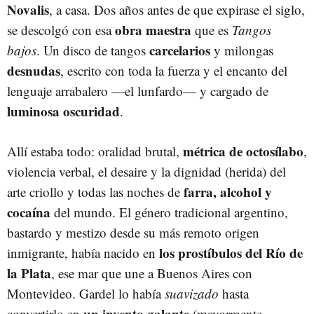
Novalis
, a casa. Dos años antes de que expirase el siglo,
obra maestra
se descolgó con esa
que es
Tangos
carcelarios
bajos
. Un disco de tangos
y milongas
desnudas
, escrito con toda la fuerza y el encanto del
lenguaje arrabalero —el lunfardo— y cargado de
luminosa oscuridad
.
métrica de octosílabo
Allí estaba todo: oralidad brutal,
,
violencia verbal, el desaire y la dignidad (herida) del
farra, alcohol y
arte criollo y todas las noches de
cocaína
del mundo. El género tradicional argentino,
bastardo y mestizo desde su más remoto origen
los prostíbulos del Río de
inmigrante, había nacido en
la Plata
, ese mar que une a Buenos Aires con
Montevideo. Gardel lo había
suavizado
hasta
un invento galante
convertirlo en
(mayormente