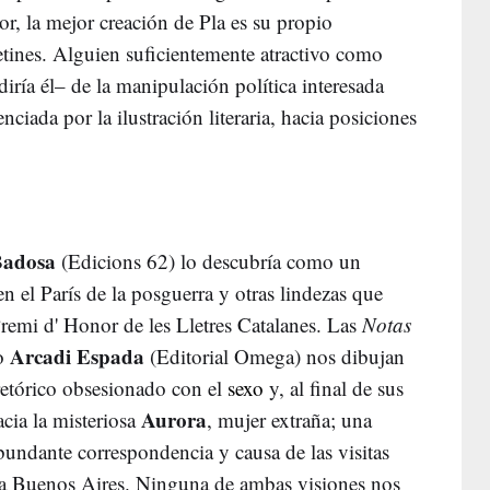
or, la mejor creación de Pla es su propio
lcetines. Alguien suficientemente atractivo como
diría él– de la manipulación política interesada
enciada por la ilustración literaria, hacia posiciones
Badosa
(Edicions 62) lo descubría como un
n el París de la posguerra y otras lindezas que
Premi d' Honor de les Lletres Catalanes. Las
Notas
Arcadi Espada
o
(Editorial Omega) nos dibujan
rretórico obsesionado con el
sexo
y, al final de sus
Aurora
acia la misteriosa
, mujer extraña; una
bundante correspondencia y causa de las visitas
s a Buenos Aires. Ninguna de ambas visiones nos