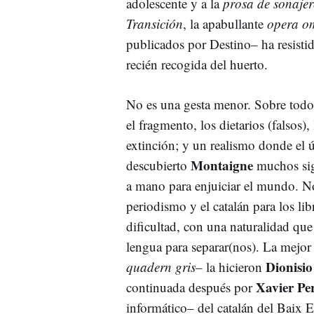
adolescente y a la
prosa de sonaje
Transición
, la apabullante
opera o
publicados por Destino– ha resisti
recién recogida del huerto.
No es una gesta menor. Sobre todo, 
el fragmento, los dietarios (falsos)
extinción; y un realismo donde el 
Montaigne
descubierto
muchos sigl
a mano para enjuiciar el mundo. No 
periodismo y el catalán para los li
dificultad, con una naturalidad que
lengua para separar(nos). La mejor
Dionisio
quadern gris
– la hicieron
Xavier Pe
continuada después por
informático– del catalán del Baix 