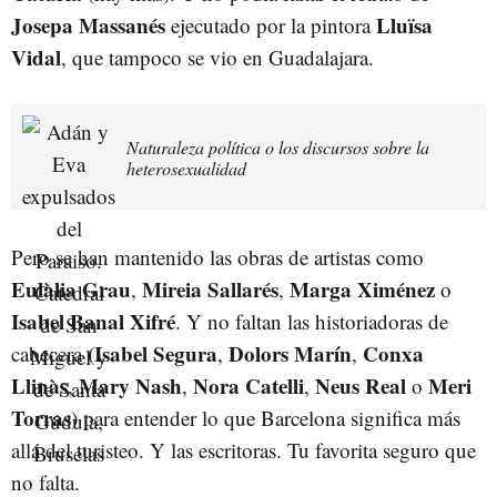
Josepa
Massanés
Lluïsa
ejecutado por la pintora
Vidal
, que tampoco se vio en Guadalajara.
Naturaleza política o los discursos sobre la
heterosexualidad
Pero se han mantenido las obras de artistas como
Eulàlia Grau
Mireia Sallarés
Marga Ximénez
,
,
o
Isabel Banal Xifré
. Y no faltan las historiadoras de
(Isabel Segura
Dolors Marín
Conxa
cabecera
,
,
Llinàs
Mary Nash
Nora Catelli
Neus Real
Meri
,
,
,
o
Torras
) para entender lo que Barcelona significa más
allá del turisteo. Y las escritoras. Tu favorita seguro que
no falta.