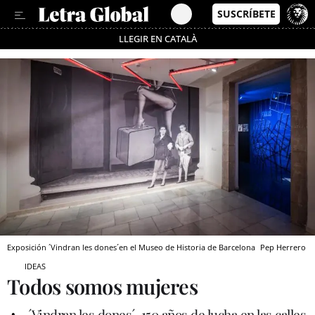
LLEGIR EN CATALÀ
Pásate al MODO AHORRO
Exposición ´Vindran les dones´en el Museo de Historia de Barcelona
Pep Herrero
IDEAS
Todos somos mujeres
´Vindran les dones´, 150 años de lucha en las calles