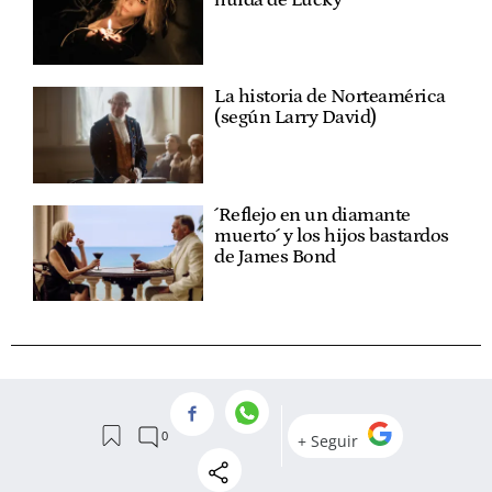
huida de Lucky
La historia de Norteamérica
(según Larry David)
´Reflejo en un diamante
muerto´ y los hijos bastardos
de James Bond
VER
COMENTARIOS