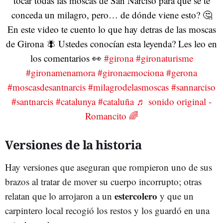
tocar todas las moscas de San Narciso para que se te
conceda un milagro, pero… de dónde viene esto? 🤔
En este video te cuento lo que hay detras de las moscas
de Girona 🪰 Ustedes conocían esta leyenda? Les leo en
los comentarios 👀
#girona
#gironaturisme
#gironamenamora
#gironaemociona
#gerona
#moscasdesantnarcis
#milagrodelasmoscas
#sannarciso
#santnarcis
#catalunya
#cataluña
♬ sonido original -
Romancito 🌈
Versiones de la historia
Hay versiones que aseguran que rompieron uno de sus
brazos al tratar de mover su cuerpo incorrupto; otras
estercolero
relatan que lo arrojaron a un
y que un
carpintero local recogió los restos y los guardó en una