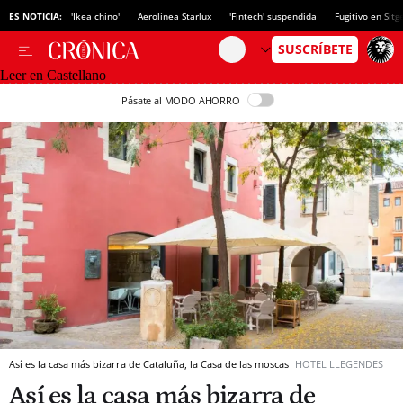
ES NOTICIA:
'Ikea chino'
Aerolínea Starlux
'Fintech' suspendida
Fugitivo en Sitg
Leer en Castellano
Pásate al MODO AHORRO
Así es la casa más bizarra de Cataluña, la Casa de las moscas
HOTEL LLEGENDES
Así es la casa más bizarra de